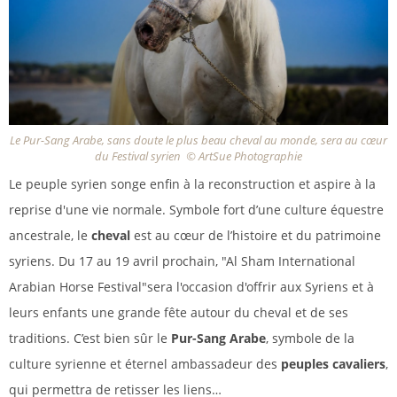
Le Pur-Sang Arabe, sans doute le plus beau cheval au monde, sera au cœur
du Festival syrien © ArtSue Photographie
Le peuple syrien songe enfin à la reconstruction et aspire à la
reprise d'une vie normale. Symbole fort d’une culture équestre
ancestrale, le
cheval
est au cœur de l’histoire et du patrimoine
syriens. Du 17 au 19 avril prochain, "Al Sham International
Arabian Horse Festival"sera l'occasion d'offrir aux Syriens et à
leurs enfants une grande fête autour du cheval et de ses
traditions. C’est bien sûr le
Pur-Sang Arabe
, symbole de la
culture syrienne et éternel ambassadeur des
peuples cavaliers
,
qui permettra de retisser les liens…