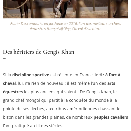
Robin Descamps, ici en Jordanie en 2016, l'un des meilleurs archers
équestres français@Blog Cheval d'Aventure
Des héritiers de Gengis Khan
Si la
discipline sportive
est récente en France, le
tir à l’arc à
cheval
, lui, n’a rien de nouveau : il est même l’un des
arts
équestres
les plus anciens qui soient ! De Gengis Khan, le
grand chef mongol qui partit à la conquête du monde à la
pointe de ses flèches, aux tribus amérindiennes chassant le
bison dans les grandes plaines, de nombreux
peuples cavaliers
l’ont pratiqué au fil des siècles.