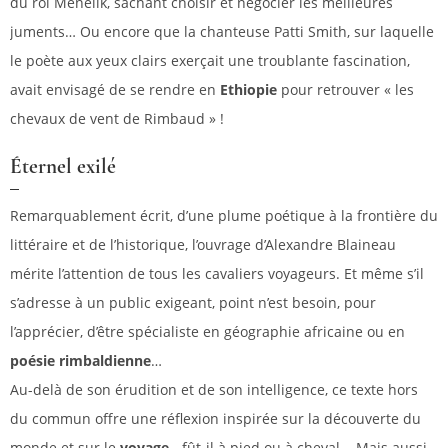
du roi Ménélik, sachant choisir et négocier les meilleures
juments… Ou encore que la chanteuse Patti Smith, sur laquelle
le poète aux yeux clairs exerçait une troublante fascination,
avait envisagé de se rendre en
Ethiopie
pour retrouver « les
chevaux de vent de Rimbaud » !
Éternel exilé
Remarquablement écrit, d’une plume poétique à la frontière du
littéraire et de l’historique, l’ouvrage d’Alexandre Blaineau
mérite l’attention de tous les cavaliers voyageurs. Et même s’il
s’adresse à un public exigeant, point n’est besoin, pour
l’apprécier, d’être spécialiste en géographie africaine ou en
poésie rimbaldienne
…
Au-delà de son érudition et de son intelligence, ce texte hors
du commun offre une réflexion inspirée sur la découverte du
monde et sur le
voyage -
fût-il à pied ou à cheval..
.
Mais aussi