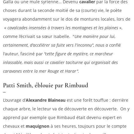
Galla ou une mule syrienne… Devenu
cavalier
par la force des
choses durant la seconde moitié de sa (courte) vie, le poète
voyagera abondamment sur le dos de montures locales, lors de
«
cavalcades insensées à travers les montagnes et les plaines
»,
comme l’écrivait sa sœur Isabelle. "
Une manière pour lui,
certainement, d'accélérer sa fuite vers l'inconnu", nous a c
onfié
l'auteur,
fasciné pa
r "cette figure de mystère, ce marcheur
inlassable, mais aussi ce cavalier taciturne qui organisait des
caravanes entre la mer Rouge et Harar".
Patti Smith, éblouie par Rimbaud
L’ouvrage d’
Alexandre Blaineau
est une forêt touffue : derrière
chaque arbre, le lecteur va de découverte en découverte. On y
apprend par exemple que Rimbaud était devenu expert en
chevaux et
maquignon
à ses heures, toujours pour le compte