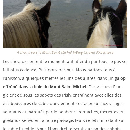
A cheval vers le Mont Saint Michel @Blog Cheval d'Aventure
Les chevaux sentent le moment tant attendu par tous, le pas se
fait plus cadencé. Puis nous partons. Nous partons tous à
l’unisson, à quelques mètres les uns des autres, dans un
galop
effréné dans la baie du Mont Saint Michel
. Des gerbes d’eau
giclent de sous les sabots des Irish, entraînant avec elles des
éclaboussures de sable qui viennent s’écraser sur nos visages
souriants et marqués par le bonheur. Bernaches, mouettes et
goélands s’envolent à notre passage, leurs reflets miroitant sur
le sable humide. Nous filons droit devant, au son des sabots