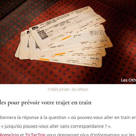
Crédit photo : les others
les pour prévoir votre trajet en train
onnera la réponse à la question « où pouvez-vous aller en train e
 « jusqu'où pouvez-vous aller sans correspondance ? ».
Rome2rio
et
TicTacTrip
vous donneront plus d'informations sur les d