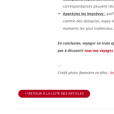
correspondances peuvent rése
Appréciez les imprévus :
parf
comme des obstacles, voyez-le
moments les plus inattendus.
En conclusion, voyager en train o
pas à découvrir
tous nos voyages 
---
Crédit photo (bannière en-tête) :
le
RETOUR À LA LISTE DES ARTICLES