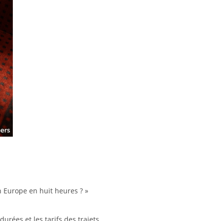
n Europe en huit heures ? »
urées et les tarifs des trajets