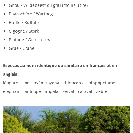
Gnou / Wildebeest ou gnu (moins usité)
Phacochère / Warthog
Buffle / Buffalo
Cigogne / Stork
Pintade / Guinea fowl
Grue / Crane
Espèces au nom identique ou similaire en français et en
anglais :
léopard - lion - hyène/hyena - rhinocéros - hippopotame -
éléphant - antilope - impala - serval - caracal - zèbre