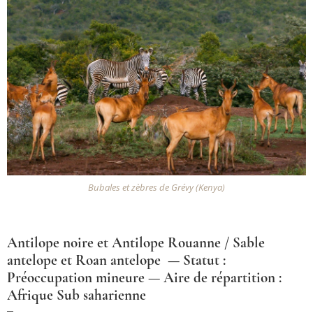
Bubales et zèbres de Grévy (Kenya)
Antilope noire et Antilope Rouanne / Sable
antelope et Roan antelope — Statut :
Préoccupation mineure — Aire de répartition :
Afrique Sub saharienne