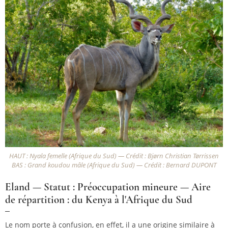
HAUT : Nyala femelle (Afrique du Sud) — Crédit : Bjørn Christian Tørrissen
BAS : Grand koudou mâle (Afrique du Sud) — Crédit : Bernard DUPONT
Eland — Statut : Préoccupation mineure — Aire
de répartition : du Kenya à l'Afrique du Sud
Le nom porte à confusion, en effet, il a une origine similaire à