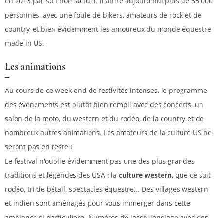
en 2013 par son nom actuel. Il attire aujourd'hui plus de 35 000
personnes, avec une foule de bikers, amateurs de rock et de
country, et bien évidemment les amoureux du monde équestre
made in US.
Les animations
Au cours de ce week-end de festivités intenses, le programme
des événements est plutôt bien rempli avec des concerts, un
salon de la moto, du western et du rodéo, de la country et de
nombreux autres animations. Les amateurs de la culture US ne
seront pas en reste !
Le festival n'oublie évidemment pas une des plus grandes
traditions et légendes des USA : la
culture western
, que ce soit
rodéo, tri de bétail, spectacles équestre... Des villages western
et indien sont aménagés pour vous immerger dans cette
ambiance si particulière. Numéros de lasso, jonglage avec des